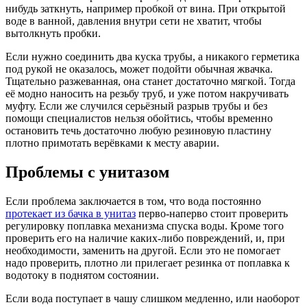
нибудь заткнуть, например пробкой от вина. При открытой
воде в ванной, давления внутри сети не хватит, чтобы
вытолкнуть пробки.
Если нужно соединить два куска трубы, а никакого герметика
под рукой не оказалось, может подойти обычная жвачка.
Тщательно разжеванная, она станет достаточно мягкой. Тогда
её модно наносить на резьбу труб, и уже потом накручивать
муфту. Если же случился серьёзный разрыв трубы и без
помощи специалистов нельзя обойтись, чтобы временно
остановить течь достаточно любую резиновую пластину
плотно примотать верёвками к месту аварии.
Проблемы с унитазом
Если проблема заключается в том, что вода постоянно
протекает из бачка в унитаз
перво-наперво стоит проверить
регулировку поплавка механизма спуска воды. Кроме того
проверить его на наличие каких-либо повреждений, и, при
необходимости, заменить на другой. Если это не помогает
надо проверить, плотно ли прилегает резинка от поплавка к
водотоку в поднятом состоянии.
Если вода поступает в чашу слишком медленно, или наоборот