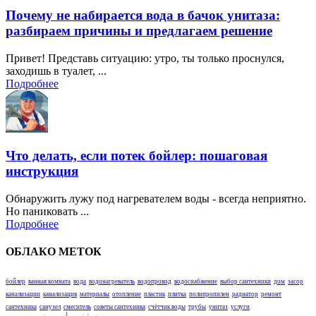
Почему не набирается вода в бачок унитаза:
разбираем причины и предлагаем решение
Привет! Представь ситуацию: утро, ты только проснулся,
заходишь в туалет, ...
Подробнее
Что делать, если потек бойлер: пошаговая
инструкция
Обнаружить лужу под нагревателем воды - всегда неприятно.
Но паниковать ...
Подробнее
ОБЛАКО МЕТОК
бойлер
ванная комната
вода
водонагреватель
водопровод
водоснабжение
выбор сантехники
дом
засор
канализации
канализация
материалы
отопление
пластик
плитка
полипропилен
радиатор
ремонт
сантехника
санузел
смеситель
советы сантехника
счётчик воды
трубы
унитаз
услуги