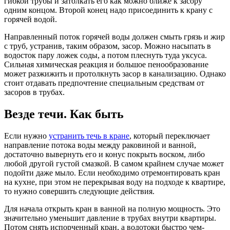
гибкой трубы и затолкать его как можно ближе к засору
одним концом. Второй конец надо присоединить к крану с
горячей водой.
Направленный поток горячей воды должен смыть грязь и жир
с труб, устранив, таким образом, засор. Можно насыпать в
водосток пару ложек соды, а потом плеснуть туда уксуса.
Сильная химическая реакция и большое пенообразование
может разжижить и протолкнуть засор в канализацию. Однако
стоит отдавать предпочтение специальным средствам от
засоров в трубах.
Везде течи. Как быть
Если нужно
устранить течь в кране
, который переключает
направление потока воды между раковиной и ванной,
достаточно вывернуть его и конус покрыть воском, либо
любой другой густой смазкой. В самом крайнем случае может
подойти даже мыло. Если необходимо отремонтировать кран
на кухне, при этом не перекрывая воду на подходе к квартире,
то нужно совершить следующие действия.
Для начала открыть кран в ванной на полную мощность. Это
значительно уменьшит давление в трубах внутри квартиры.
Потом снять испорченный кран, а водотоки быстро чем-