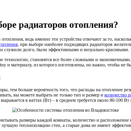
оре радиаторов отопления?
 отопления, ведь именно эти устройства отвечают за то, насколь
топления
, при выборе наиболее подходящих радиаторов желател
ели служили долго, были эффективными и визуально красивыми.
ные технологии, становятся все более сложными и экономичными
ну и материалу, из которого изготовлены, но важно, чтобы не б
я
ры, тем больше вероятность того, что расходы на отопление ре
ивать, вы можете выбрать не только тип и размер и
количество р
ражается в ваттах (Вт) – в среднем требуется около 80-100 Вт 
итывать размеры каждой комнаты, количество и расположение вн
т лучшую теплоизоляцию стен, а старые дома не имеют эффектив