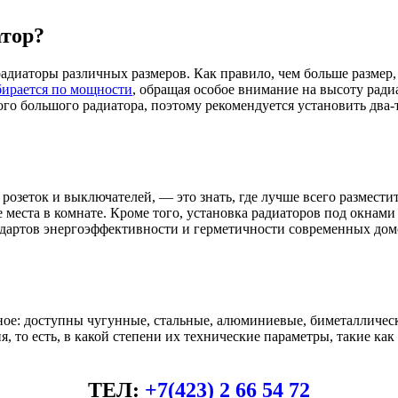
тор?
диаторы различных размеров. Как правило, чем больше размер, 
бирается по мощности
, обращая особое внимание на высоту рад
ого большого радиатора, поэтому рекомендуется установить два
розеток и выключателей, — это знать, где лучше всего размести
места в комнате. Кроме того, установка радиаторов под окнами 
ндартов энергоэффективности и герметичности современных дом
ное: доступны чугунные, стальные, алюминиевые, биметалличес
, то есть, в какой степени их технические параметры, такие ка
ТЕЛ:
+7(423) 2 66 54 72