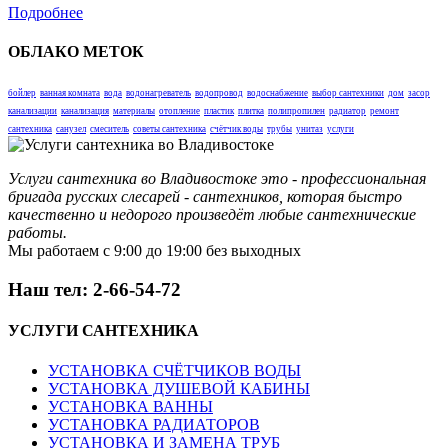
Подробнее
ОБЛАКО МЕТОК
бойлер
ванная комната
вода
водонагреватель
водопровод
водоснабжение
выбор сантехники
дом
засор
канализации
канализация
материалы
отопление
пластик
плитка
полипропилен
радиатор
ремонт
сантехника
санузел
смеситель
советы сантехника
счётчик воды
трубы
унитаз
услуги
Услуги сантехника во Владивостоке это - профессиональная
бригада русских слесарей - сантехников, которая быстро
качественно и недорого произведёт любые сантехнические
работы.
Мы работаем с 9:00 до 19:00 без выходных
Наш тел: 2-66-54-72
УСЛУГИ
САНТЕХНИКА
УСТАНОВКА СЧЁТЧИКОВ ВОДЫ
УСТАНОВКА ДУШЕВОЙ КАБИНЫ
УСТАНОВКА ВАННЫ
УСТАНОВКА РАДИАТОРОВ
УСТАНОВКА И ЗАМЕНА ТРУБ