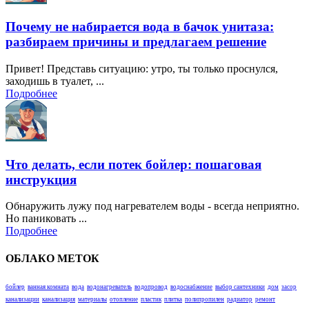
Почему не набирается вода в бачок унитаза:
разбираем причины и предлагаем решение
Привет! Представь ситуацию: утро, ты только проснулся,
заходишь в туалет, ...
Подробнее
Что делать, если потек бойлер: пошаговая
инструкция
Обнаружить лужу под нагревателем воды - всегда неприятно.
Но паниковать ...
Подробнее
ОБЛАКО МЕТОК
бойлер
ванная комната
вода
водонагреватель
водопровод
водоснабжение
выбор сантехники
дом
засор
канализации
канализация
материалы
отопление
пластик
плитка
полипропилен
радиатор
ремонт